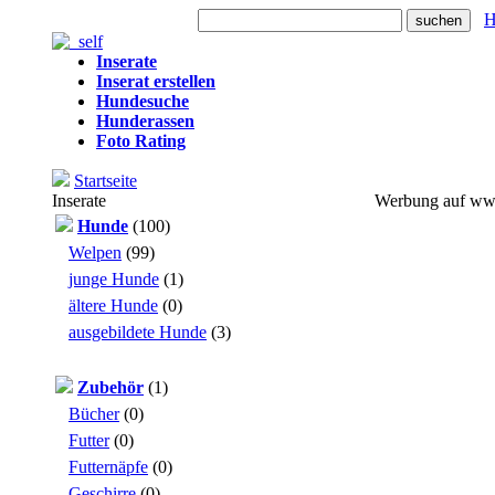
Heute: 751 Besuche
H
Inserate
Inserat erstellen
Hundesuche
Hunderassen
Foto Rating
Startseite
Inserate
Werbung auf ww
Hunde
(100)
Welpen
(99)
junge Hunde
(1)
ältere Hunde
(0)
ausgebildete Hunde
(3)
Zubehör
(1)
Bücher
(0)
Futter
(0)
Futternäpfe
(0)
Geschirre
(0)