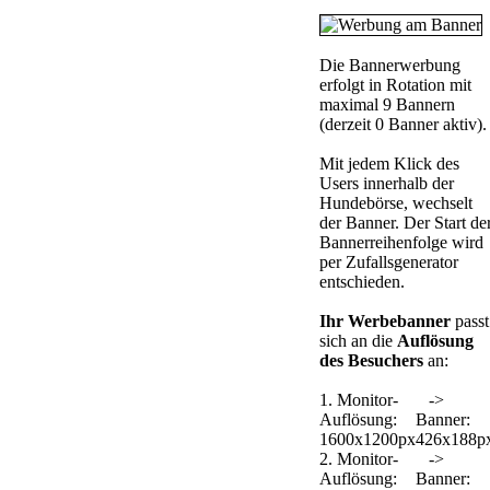
Die Bannerwerbung
erfolgt in Rotation mit
maximal 9 Bannern
(derzeit 0 Banner aktiv).
Mit jedem Klick des
Users innerhalb der
Hundebörse, wechselt
der Banner. Der Start de
Bannerreihenfolge wird
per Zufallsgenerator
entschieden.
Ihr Werbebanner
passt
sich an die
Auflösung
des Besuchers
an:
1. Monitor-
->
Auflösung:
Banner:
1600x1200px
426x188p
2. Monitor-
->
Auflösung:
Banner: