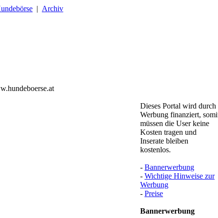
undebörse
|
Archiv
w.hundeboerse.at
Dieses Portal wird durch
Werbung finanziert, somi
müssen die User keine
Kosten tragen und
Inserate bleiben
kostenlos.
-
Bannerwerbung
-
Wichtige Hinweise zur
Werbung
-
Preise
Bannerwerbung