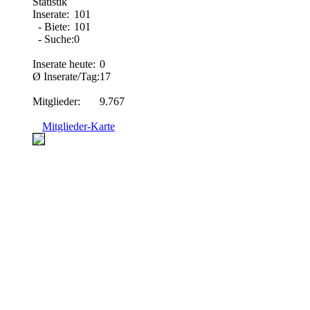
Statistik
Inserate:
101
- Biete:
101
- Suche:
0
Inserate heute:
0
Ø Inserate/Tag:
17
Mitglieder:
9.767
Mitglieder-Karte