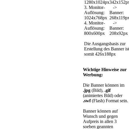
1280x1024px
342x152p
3. Monitor-
->
Auflösung:
Banner:
1024x768px
268x119p
4. Monitor-
->
Auflösung:
Banner:
800x600px
208x92px
Die Ausgangsbasis zur
Erstellung des Banner is
somit 426x188px
Wichtige Hinweise zur
Werbung:
Die Banner können im
.jpg
(Bild),
.gif
(animiertes Bild) oder
.swf
(Flash) Format sein.
Banner können auf
Wunsch und gegen
Aufpreis in allen 3
soeben geannten