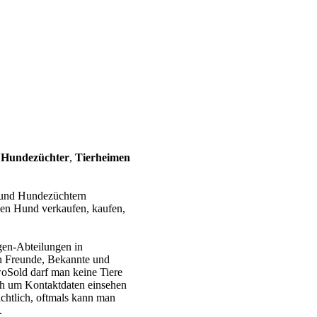
r
Hundezüchter
,
Tierheimen
n und Hundezüchtern
den Hund verkaufen, kaufen,
gen-Abteilungen in
n Freunde, Bekannte und
oSold darf man keine Tiere
ch um Kontaktdaten einsehen
chtlich, oftmals kann man
.