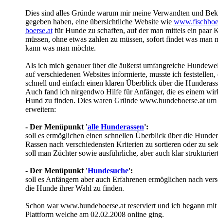
Dies sind alles Gründe warum mir meine Verwandten und Bek
gegeben haben, eine übersichtliche Website wie
www.fischboer
boerse.at
für Hunde zu schaffen, auf der man mittels ein paar Kl
müssen, ohne etwas zahlen zu müssen, sofort findet was man m
kann was man möchte.
Als ich mich genauer über die äußerst umfangreiche Hundewelt
auf verschiedenen Websites informierte, musste ich feststellen, 
schnell und einfach einen klaren Überblick über die Hunderas
Auch fand ich nirgendwo Hilfe für Anfänger, die es einem wirkl
Hund zu finden. Dies waren Gründe www.hundeboerse.at um e
erweitern:
- Der Menüpunkt '
alle Hunderassen
':
soll es ermöglichen einen schnellen Überblick über die Hunde
Rassen nach verschiedensten Kriterien zu sortieren oder zu sel
soll man Züchter sowie ausführliche, aber auch klar strukturier
- Der Menüpunkt '
Hundesuche
':
soll es Anfängern aber auch Erfahrenen ermöglichen nach versc
die Hunde ihrer Wahl zu finden.
Schon war www.hundeboerse.at reserviert und ich begann mit d
Plattform welche am 02.02.2008 online ging.