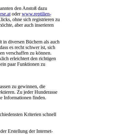
annten den Anstoß dazu
se.at
oder
www.reptilien-
icks, ohne sich registrieren zu
öchte, aber auch inserieren
 in diversen Büchern als auch
dass es recht schwer ist, sich
sen verschaffen zu können.
ich erleichtert den richtigen
in paar Funktionen zu
rassen zu gewinnen, die
ektieren. Zu jeder Hunderasse
te Informationen finden.
hiedensten Kriterien schnell
er Erstellung der Internet-