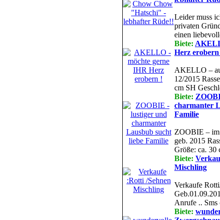
Leider muss i
privaten Grün
einen liebevoll
Biete:
AKELLO
Herz erobern 
AKELLO – auf 
12/2015 Rasse
cm SH Geschle
Biete:
ZOOBIE
charmanter L
Familie
ZOOBIE – im T
geb. 2015 Ras
Größe: ca. 30 
Biete:
Verkauf
Mischling
Verkaufe Rott
Geb.01.09.201
Anrufe .. Sms
Biete:
wunderv