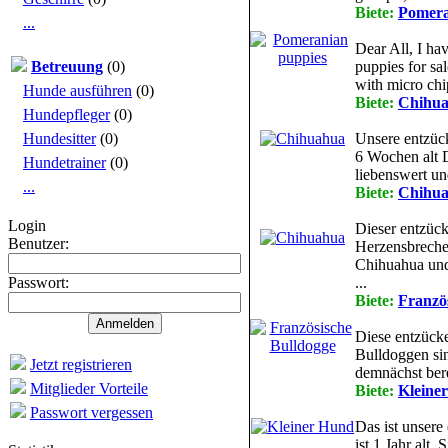
Biete:
Pomera
...
Dear All, I h
Betreuung
(0)
puppies for sa
with micro chi
Hunde ausführen
(0)
Biete:
Chihu
Hundepfleger
(0)
Hundesitter
(0)
Unsere entzüc
6 Wochen alt 
Hundetrainer
(0)
liebenswert und
...
Biete:
Chihu
Login
Dieser entzück
Benutzer:
Herzensbrecher
Chihuahua und
Passwort:
...
Biete:
Franzö
Diese entzück
Bulldoggen sin
Jetzt registrieren
demnächst bere
Mitglieder Vorteile
Biete:
Kleine
Passwort vergessen
Das ist unsere
ist 1 Jahr alt. 