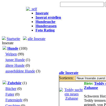
Heute: 2.189 Besuche
Inserate
Inserat erstellen
Hundesuche
Hunderassen
Foto Rating
Startseite
alle Inserate
Inserate
Hunde
(100)
Welpen
(99)
junge Hunde
(1)
ältere Hunde
(0)
ausgebildete Hunde
(3)
alle Inserate
Sortieren:
Zubehör
(1)
Biete:
Teddy s
Zuhause
Bücher
(0)
Futter
(0)
Schweren Herz
Futternäpfe
(0)
Teddy trennen.
geimpft, von Pa
Geschirre
(0)