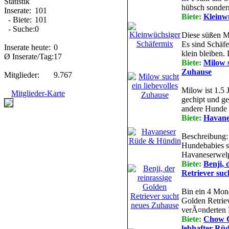
Statistik
hübsch sondern
Inserate:
101
Biete:
Kleinw
- Biete:
101
- Suche:
0
Diese süßen Mä
Es sind Schäfe
Inserate heute:
0
klein bleiben. 
Ø Inserate/Tag:
17
Biete:
Milow s
Zuhause
Mitglieder:
9.767
Milow ist 1.5 Ja
Mitglieder-Karte
gechipt und g
andere Hunde i
Biete:
Havane
Beschreibung:
Hundebabies s
Havaneserwelp
Biete:
Benji, 
Retriever su
Bin ein 4 Monat
Golden Retrie
verÃ¤nderten L
Biete:
Chow C
lebhafter Rüd