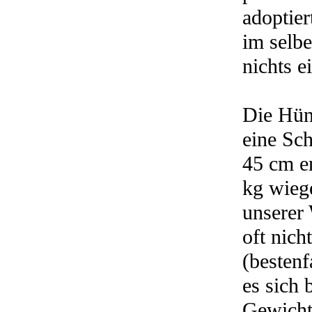
adoptie
im selbe
nichts 
Die Hün
eine Sch
45 cm er
kg wiege
unserer
oft nich
(bestenf
es sich 
Gewich