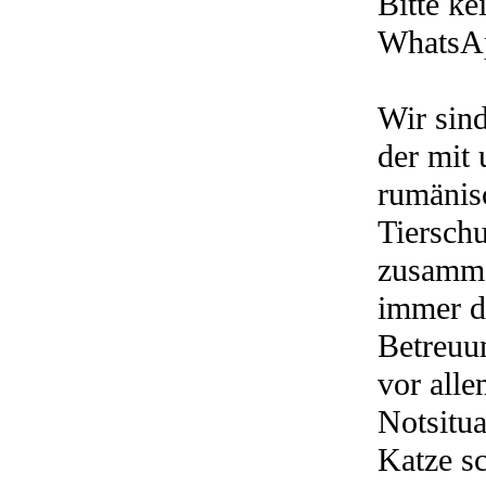
Bitte k
WhatsA
Wir sind
der mit
rumänis
Tierschu
zusamme
immer d
Betreuun
vor alle
Notsitu
Katze s