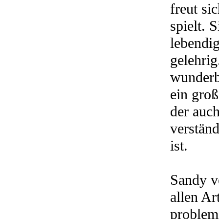
freut si
spielt. 
lebendi
gelehrig
wunderb
ein groß
der auch
verstän
ist.
Sandy ve
allen A
problem