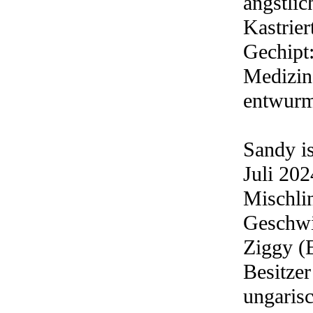
ängstlic
Kastrier
Gechipt:
Medizin
entwurmt
Sandy is
Juli 20
Mischlin
Geschwi
Ziggy (
Besitzer
ungarisc