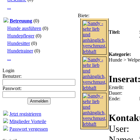
...
Biete:
Sandy - sehr lieb und an
Betreuung
(0)
Hunde ausführen
(0)
Titel:
Hundepfleger
(0)
Hundesitter
(0)
Hundetrainer
(0)
Kategorie:
...
Hunde > Welpe
Login
Benutzer:
Inserat
Erstellt:
Passwort:
Dauer:
Ende:
Jetzt registrieren
Kontak
Mitglieder Vorteile
User:
Passwort vergessen
Name: