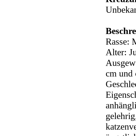
Unbeka
Beschre
Rasse: 
Alter: J
Ausgewa
cm und c
Geschle
Eigensch
anhängli
gelehrig
katzenve