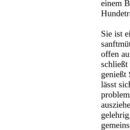
einem Be
Hundetr
Sie ist 
sanftmü
offen a
schließt
genießt 
lässt si
problem
ausziehe
gelehrig
gemeins