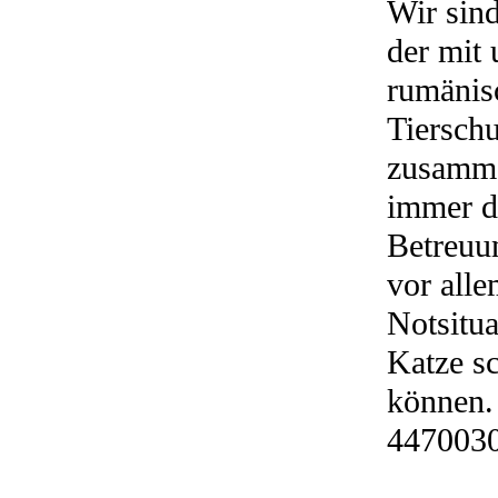
Wir sind
der mit
rumänis
Tierschu
zusamme
immer d
Betreuun
vor alle
Notsitu
Katze s
können.
447003