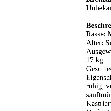
Unbeka
Beschre
Rasse: 
Alter: 
Ausgewa
17 kg
Geschle
Eigensch
ruhig, v
sanftmü
Kastrier