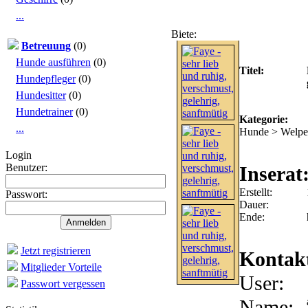
...
Biete:
Faye - sehr lieb und ruhi
Betreuung
(0)
Hunde ausführen
(0)
Titel:
Hundepfleger
(0)
Hundesitter
(0)
Hundetrainer
(0)
Kategorie:
...
Hunde > Welpe
Login
Benutzer:
Inserat
Erstellt:
Passwort:
Dauer:
Ende:
Jetzt registrieren
Kontak
Mitglieder Vorteile
User:
Passwort vergessen
Name: