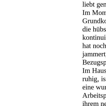
liebt ge
Im Mome
Grundko
die hüb
kontinui
hat noch
jammert
Bezugsp
Im Haus 
ruhig, i
eine wu
Arbeitsp
ihrem n