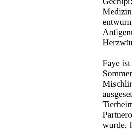
Gechipt:
Medizin
entwurmt
Antigent
Herzwür
Faye ist
Sommer
Mischli
ausgeset
Tierhei
Partnero
wurde. I