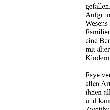
gefalle
Aufgrund
Wesens e
Familie
eine Ber
mit älte
Kindern
Faye ver
allen Ar
ihnen al
und kan
Zweithu